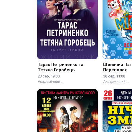
Тарас Петриненко та
Щенячий Патр
Тетяна Горобець
Переполох
23 сер, 19:00
30 сер, 11:00
Академічний …
Академічний …