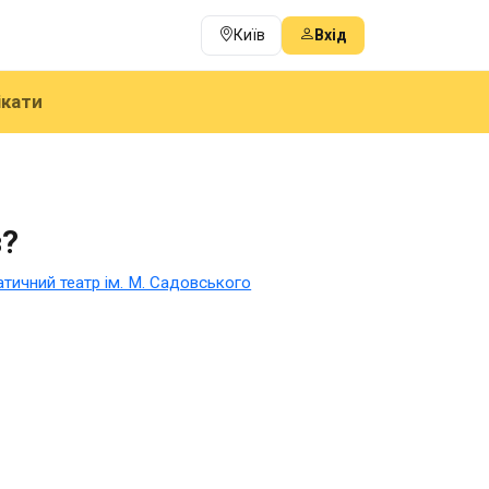
Київ
Вхід
ікати
з?
ичний театр ім. М. Садовського