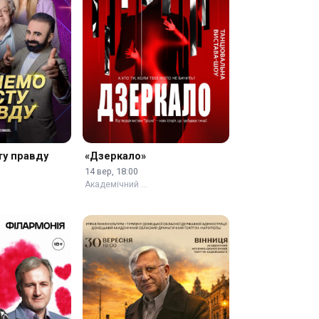
у правду
«Дзеркало»
14 вер, 18:00
Академічний …