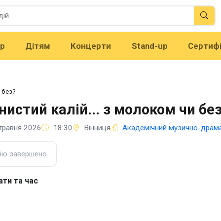
тр
Дітям
Концерти
Stand-up
Сертиф
 без?
нистий калій... з молоком чи бе
травня 2026
18:30
Вінниця
Академічний музично-драмат
ію завершено
ати та час