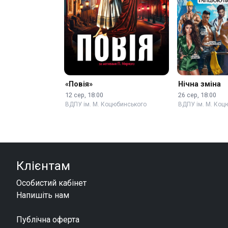
«Повія»
Нічна зміна
12 сер, 18:00
26 сер, 18:00
ВДПУ ім. М. Коцюбинського
ВДПУ ім. М. Коц
Клієнтам
Особистий кабінет
Напишіть нам
Публічна оферта