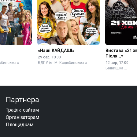
«Наші КАЙДАШІ»
Вистава «21 х
Після...»
29 сер, 18:00
12 вер, 17:00
юбинського
ВДПУ ім. М. Коцюбинського
Вінницька …
Партнера
Трафік-сайтам
Організаторам
Площадкам