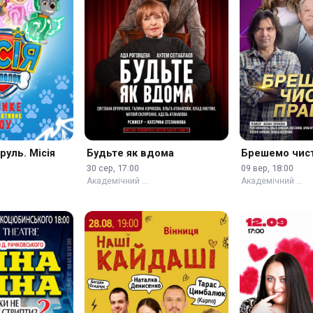
уль. Місія
Будьте як вдома
Брешемо чист
30 сер, 17:00
09 вер, 18:00
Академічний …
Академічний …