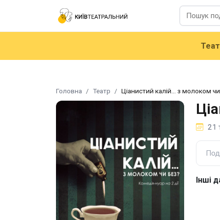
Теа
Головна
Театр
Ціанистий калій... з молоком чи
Ціа
21 
Под
Інші д