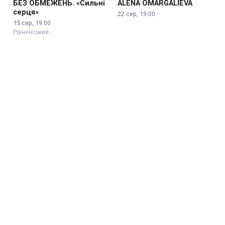
БЕЗ ОБМЕЖЕНЬ. «Сильні
ALENA OMARGALIEVA
серця»
22 сер, 19:00
15 сер, 19:00
Рівненський …
Благодійний Концерт
Jamala
«Summer Vibe Fest»
11 вер, 19:00
28 сер, 19:00
Рівненський …
Рівненський …