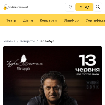
Вхід
Театр
Дітям
Концерти
Stand-up
Сертифіка
Головна
Концерти
Іво Бобул