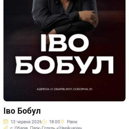
Іво Бобул
13 червня 2026
18:00
Рівне
с. Обарів, Парк-Готель «Швейцарія»