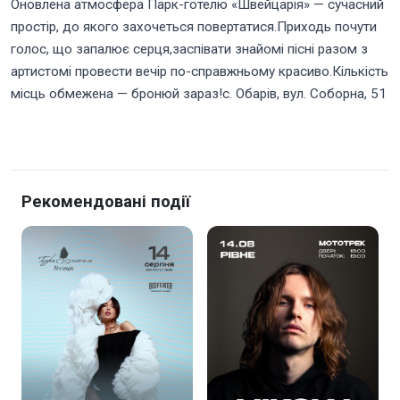
Оновлена атмосфера Парк-готелю «Швейцарія» — сучасний
простір, до якого захочеться повертатися.Приходь почути
голос, що запалює серця,заспівати знайомі пісні разом з
артистомі провести вечір по-справжньому красиво.Кількість
місць обмежена — бронюй зараз!с. Обарів, вул. Соборна, 51
Рекомендовані події