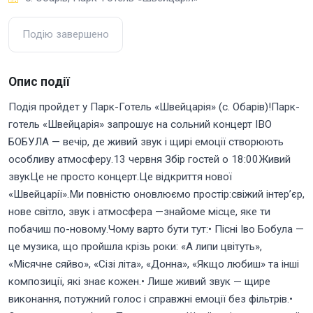
Подію завершено
Опис події
Подія пройдет у Парк-Готель «Швейцарія» (с. Обарів)!Парк-
готель «Швейцарія» запрошує на сольний концерт ІВО
БОБУЛА — вечір, де живий звук і щирі емоції створюють
особливу атмосферу.13 червня Збір гостей о 18:00Живий
звукЦе не просто концерт.Це відкриття нової
«Швейцарії».Ми повністю оновлюємо простір:свіжий інтер’єр,
нове світло, звук і атмосфера —знайоме місце, яке ти
побачиш по-новому.Чому варто бути тут:• Пісні Іво Бобула —
це музика, що пройшла крізь роки: «А липи цвітуть»,
«Місячне сяйво», «Сізі літа», «Донна», «Якщо любиш» та інші
композиції, які знає кожен.• Лише живий звук — щире
виконання, потужний голос і справжні емоції без фільтрів.•