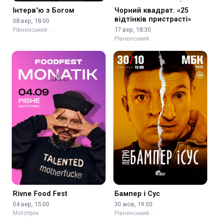
Інтерв'ю з Богом
Чорний квадрат. «25
відтінків пристрасті»
08 вер, 18:00
17 вер, 18:30
Рівненський …
Рівненський …
Rivne Food Fest
Бампер і Сус
04 вер, 15:00
30 жов, 19:00
Мототрек
Рівненський …