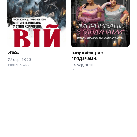
«Вій»
Імпровізація з
глядачами. …
27 сер, 18:00
05 вер, 18:00
Рівненський …
Рівненський …