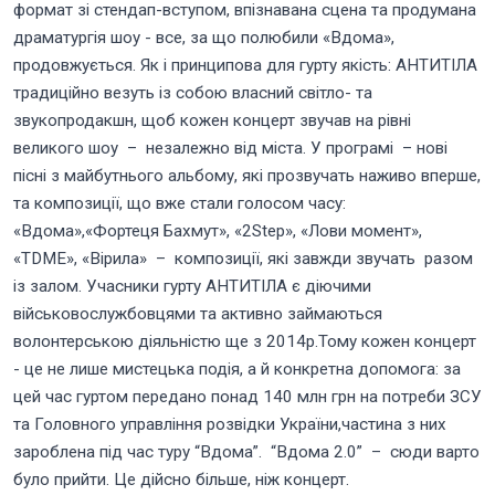
формат зі стендап-вступом, впізнавана сцена та продумана
драматургія шоу - все, за що полюбили «Вдома»,
продовжується. Як і принципова для гурту якість: АНТИТІЛА
традиційно везуть із собою власний світло- та
звукопродакшн, щоб кожен концерт звучав на рівні
великого шоу – незалежно від міста. У програмі – нові
пісні з майбутнього альбому, які прозвучать наживо вперше,
та композиції, що вже стали голосом часу:
«Вдома»,«Фортеця Бахмут», «2Step», «Лови момент»,
«TDME», «Вірила» – композиції, які завжди звучать разом
із залом. Учасники гурту АНТИТІЛА є діючими
військовослужбовцями та активно займаються
волонтерською діяльністю ще з 2014р.Тому кожен концерт
- це не лише мистецька подія, а й конкретна допомога: за
цей час гуртом передано понад 140 млн грн на потреби ЗСУ
та Головного управління розвідки України,частина з них
зароблена під час туру “Вдома”. “Вдома 2.0” – сюди варто
було прийти. Це дійсно більше, ніж концерт.