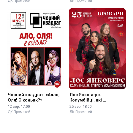
ДК Прометей
ДК Прометей
Чорний квадрат. «Алло,
Лос Янковерс.
Оля! Є коньяк?»
Колумбійці, які …
12 вер, 17:00
25 вер, 18:00
ДК Прометей
ДК Прометей