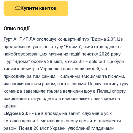
Купити квиток
Опис події
Гурт АНТИТІЛА оголошує концертний тур “Вдома 2.0”. Це
продовження успішного туру “Вдома”, який став однією з
найобговорюваніших музичних подій початку 2026 року.
Тур “Вдома” охопив 38 міст, з яких 30 – sold out. Це були
тисячі кілометрів Україною і повні зали людей, які
приходили за тим самим – сильними емоціями та піснями,
які проживаються разом, свої зі своїми. Першу частину туру
команда завершила трьома великими шоу в Палаці спорту,
закріпивши статус одного з найсильніших лайв-проєктів
країни.
«Вдома 2.0»
- це відповідь на запит слухачів з усіх
куточків країни. І можливість знову прожити ці моменти
разом. Понад 20 міст України, улюблений глядачами