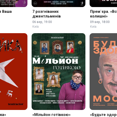
я Ваша
7 розгніваних
Прем`єра. «Всі
джентльменів
колишні»
06 вер, 19:00
09 вер, 18:00
Київ
Київ
ка»
«Мільйон готівкою»
«Будьте здоро