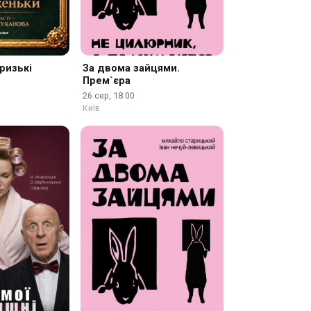
ризькі
За двома зайцями.
»
Прем`єра
26 сер, 18:00
Київ