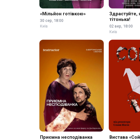
«Мільйон готівкою»
Здрастуйте, 
тітонька!
30 сер, 18:00
02 вер, 18:00
Київ
Київ
Приємна несподіванка
Вистава «Сой