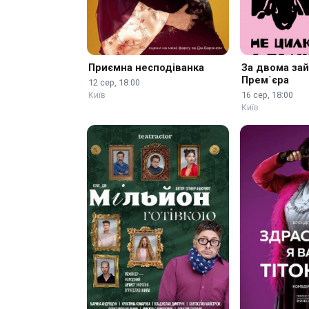
Приємна несподіванка
За двома за
Прем`єра
12 сер, 18:00
16 сер, 18:00
Київ
Київ