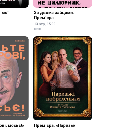
 мої
За двома зайцями.
Прем`єра
13 вер, 15:00
Київ
ві, мосьє!»
Прем`єра. «Паризькі