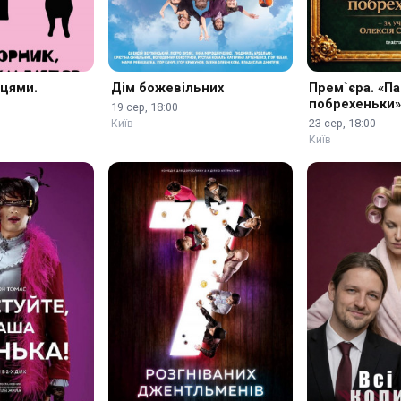
йцями.
Дім божевільних
Прем`єра. «Па
побрехеньки
19 сер, 18:00
23 сер, 18:00
Київ
Київ